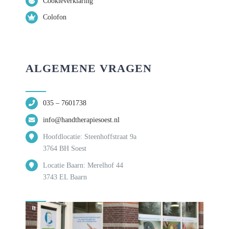
Cookieverklaring
Colofon
ALGEMENE VRAGEN
035 – 7601738
info@handtherapiesoest.nl
Hoofdlocatie: Steenhoffstraat 9a
3764 BH Soest
Locatie Baarn: Merelhof 44
3743 EL Baarn